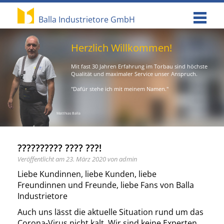
Menu
Balla Industrietore GmbH
Herzlich Willkommen!
Mit fast 30 Jahren Erfahrung im Torbau sind höchste
Qualität und maximaler Service unser Anspruch.
"Dafür stehe ich mit meinem Namen."
Matthias Balla
?????????? ???? ???!
Veröffentlicht am 23. März 2020 von admin
Liebe Kundinnen, liebe Kunden, liebe
Freundinnen und Freunde, liebe Fans von Balla
Industrietore
Auch uns lässt die aktuelle Situation rund um das
Corona-Virus nicht kalt. Wir sind keine Experten,